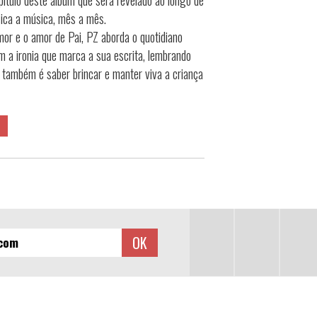
pítulo deste álbum que será revelado ao longo de
ca a música, mês a mês.
mor e o amor de Pai, PZ aborda o quotidiano
m a ironia que marca a sua escrita, lembrando
 também é saber brincar e manter viva a criança