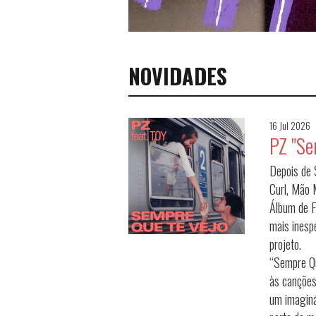
NOVIDADES
16 Jul 2026
PZ "Se
Depois de 
Curl, Mão 
Álbum de F
mais inesp
projeto.
“Sempre Q
às canções
um imaginá