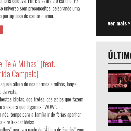
mória coletiva. Entre a sátira e o carinho, PZ
sse universo sem preconceitos, celebrando uma
o portuguesa de cantar o amor.
ver mais >
ÚLTIM
e-Te A Milhas" (feat.
ida Campelo)
aquela altura de nos pormos a milhas, longe
e da vista.
bestas idiotas, dos fretes, dos gajos que fazem
au à espera que digamos “WOW”.
 nós, tempo para a família ir de férias apanhar
a e refrescar ideias.
milhas” marca o miolo do “Álbum de Família” com