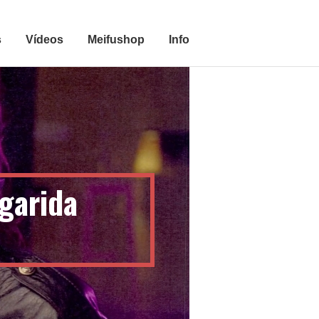
s
Vídeos
Meifushop
Info
rgarida