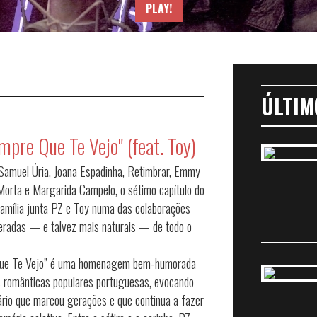
PLAY!
ÚLTIM
mpre Que Te Vejo" (feat. Toy)
Samuel Úria, Joana Espadinha, Retimbrar, Emmy
Morta e Margarida Campelo, o sétimo capítulo do
amília junta PZ e Toy numa das colaborações
eradas — e talvez mais naturais — de todo o
ue Te Vejo” é uma homenagem bem-humorada
 românticas populares portuguesas, evocando
rio que marcou gerações e que continua a fazer