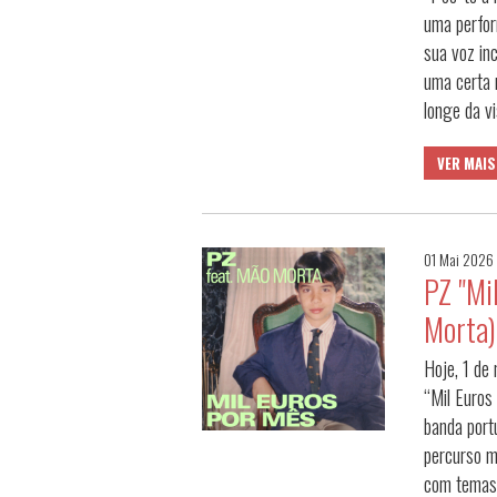
uma perfo
sua voz in
uma certa 
longe da v
VER MAIS
01 Mai 2026
PZ "Mi
Morta)
Hoje, 1 de 
“Mil Euros
banda port
percurso m
com temas 