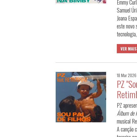
Emmy Curl.
Samuel Úri
Joana Espad
este novo s
tecnologia
VER MAIS
18 Mar 2026
PZ "Sou
Retimb
PZ apresent
Álbum de 
musical Re
A canção c