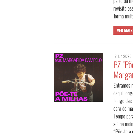
parte da me
revisita e
forma muit
VER MAIS
12 Jun 2026
PZ "Põ
Margar
Entramos n
daqui, long
Longe das 
cara de m
Tempo para
sol na moin
“Põe-te a 