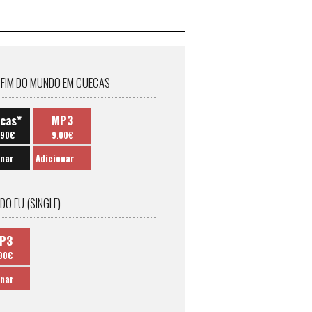
 FIM DO MUNDO EM CUECAS
cas*
MP3
.90€
9.00€
onar
Adicionar
NDO EU (SINGLE)
P3
90€
onar