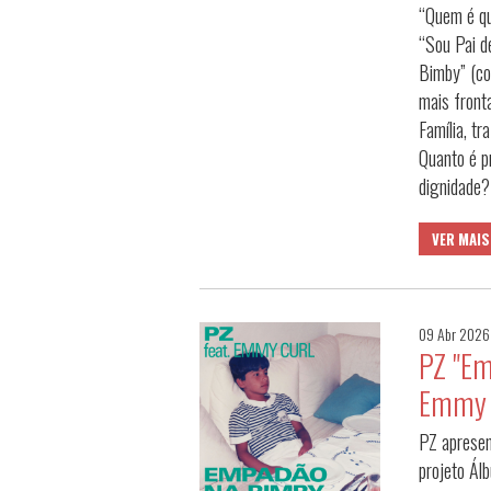
“Quem é qu
“Sou Pai d
Bimby” (c
mais front
Família, t
Quanto é pr
dignidade?
VER MAIS
09 Abr 2026
PZ "Em
Emmy 
PZ apresen
projeto Ál