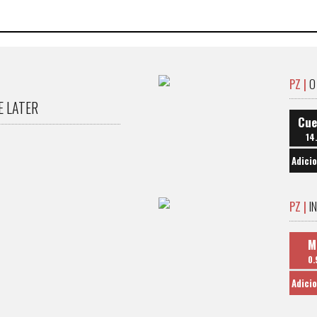
PZ |
O
E LATER
Cue
14
Adici
PZ |
I
M
0.
Adici