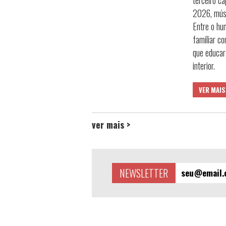
terceiro ca
2026, músi
Entre o hu
familiar co
que educar
interior.
VER MAIS
ver mais >
NEWSLETTER