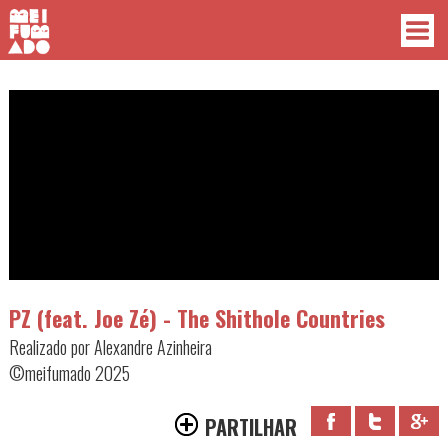
PZ (feat. Joe Zé) - The Shithole Countries
Realizado por Alexandre Azinheira
©meifumado 2025
PARTILHAR