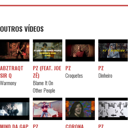
OUTROS VÍDEOS
ABZTRAQT
PZ (FEAT. JOE
PZ
PZ
SIR Q
ZÉ)
Croquetes
Dinheiro
Warmony
Blame It On
Other People
MIND DA GAP
PZ
CORONA
PZ