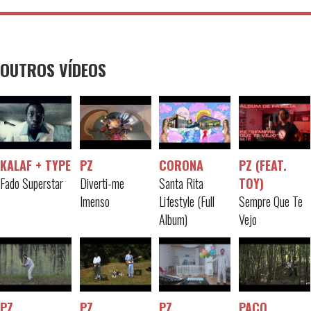
OUTROS VÍDEOS
KALAF + TYPE
PZ
CORONA
PZ (FEAT.
Fado Superstar
Diverti-me
Santa Rita
TOY)
Imenso
Lifestyle (Full
Sempre Que Te
Album)
Vejo
PZ
PZ
PZ
PACO