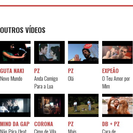
OUTROS VÍDEOS
GUTA NAKI
PZ
PZ
EXPEÃO
Novo Mundo
Anda Comigo
Olá
O Teu Amor por
Para a Lua
Mim
MIND DA GAP
CORONA
PZ
DB + PZ
Não Pára (feat.
Cimo de Vila
Mais
Cara de