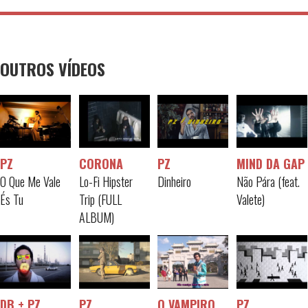
OUTROS VÍDEOS
PZ
CORONA
PZ
MIND DA GAP
O Que Me Vale
Lo-Fi Hipster
Dinheiro
Não Pára (feat.
És Tu
Trip (FULL
Valete)
ALBUM)
DB + PZ
PZ
O VAMPIRO
PZ