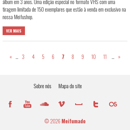
álbum em 3 anos. Uma edição especial no formato VHS com uma
tiragem limitada de 150 exemplares que estão à venda em exclusivo na
nossa Meifushop.
VER MAIS
«
...
3
4
5
6
7
8
9
10
11
...
»
Sobre nós
Mapa do site
© 2026
Meifumado