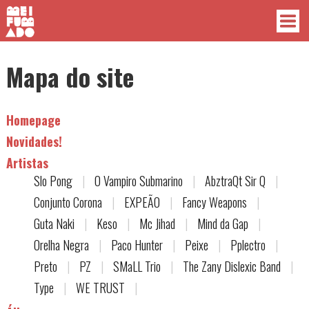
Mapa do site
Homepage
Novidades!
Artistas
Slo Pong
|
O Vampiro Submarino
|
AbztraQt Sir Q
|
Conjunto Corona
|
EXPEÃO
|
Fancy Weapons
|
Guta Naki
|
Keso
|
Mc Jihad
|
Mind da Gap
|
Orelha Negra
|
Paco Hunter
|
Peixe
|
Pplectro
|
Preto
|
PZ
|
SMaLL Trio
|
The Zany Dislexic Band
|
Type
|
WE TRUST
|