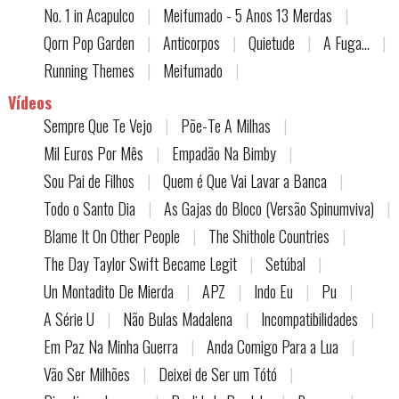
No. 1 in Acapulco
|
Meifumado - 5 Anos 13 Merdas
|
Qorn Pop Garden
|
Anticorpos
|
Quietude
|
A Fuga...
|
Running Themes
|
Meifumado
|
Vídeos
Sempre Que Te Vejo
|
Põe-Te A Milhas
|
Mil Euros Por Mês
|
Empadão Na Bimby
|
Sou Pai de Filhos
|
Quem é Que Vai Lavar a Banca
|
Todo o Santo Dia
|
As Gajas do Bloco (Versão Spinumviva)
|
Blame It On Other People
|
The Shithole Countries
|
The Day Taylor Swift Became Legit
|
Setúbal
|
Un Montadito De Mierda
|
APZ
|
Indo Eu
|
Pu
|
A Série U
|
Não Bulas Madalena
|
Incompatibilidades
|
Em Paz Na Minha Guerra
|
Anda Comigo Para a Lua
|
Vão Ser Milhões
|
Deixei de Ser um Tótó
|