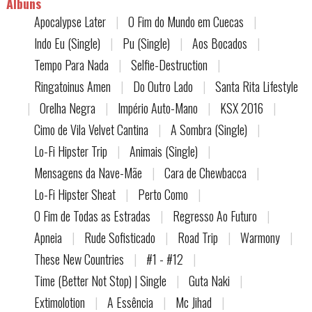
Álbuns
Apocalypse Later
|
O Fim do Mundo em Cuecas
|
Indo Eu (Single)
|
Pu (Single)
|
Aos Bocados
|
Tempo Para Nada
|
Selfie-Destruction
|
Ringatoinus Amen
|
Do Outro Lado
|
Santa Rita Lifestyle
|
Orelha Negra
|
Império Auto-Mano
|
KSX 2016
|
Cimo de Vila Velvet Cantina
|
A Sombra (Single)
|
Lo-Fi Hipster Trip
|
Animais (Single)
|
Mensagens da Nave-Mãe
|
Cara de Chewbacca
|
Lo-Fi Hipster Sheat
|
Perto Como
|
O Fim de Todas as Estradas
|
Regresso Ao Futuro
|
Apneia
|
Rude Sofisticado
|
Road Trip
|
Warmony
|
These New Countries
|
#1 - #12
|
Time (Better Not Stop) | Single
|
Guta Naki
|
Extimolotion
|
A Essência
|
Mc Jihad
|