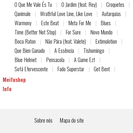
O Que Me Vale És Tu
|
O Jardim (feat. Rey)
|
Croquetes
|
Qanimale
|
Wrathful Love Line, Like Love
|
Autarquias
|
Warmony
|
Este Beat
|
Meta For Me
|
Blues
|
Time (Better Not Stop)
|
For Sure
|
Novo Mundo
|
Boca Raton
|
Não Pára (feat. Valete)
|
Extimolotion
|
Que Bien Ganado
|
A Essência
|
Tishomingo
|
Blue Helmet
|
Pensacola
|
A Game Ezt
|
Sofá Efervescente
|
Fado Superstar
|
Get Bent
|
Meifushop
Info
Sobre nós
Mapa do site