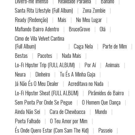
Diverti-me Imenso
|
Realidade Paralela
|
Banano
|
Santa Rita Lifestyle (Full Album)
|
Zona Zombie
|
Ready (Redenção)
|
Mais
|
No Meu Lugar
|
Mafiando Bairro Adentro
|
BruceGrove
|
Olá
|
Cimo de Vila Velvet Cantina
(Full Album)
|
Caga Nela
|
Parte de Mim
|
Bestas
|
Pacotes
|
Nada Mais
|
Lo-Fi Hipster Trip (FULL ALBUM)
|
Por Aí
|
Animais
|
Neura
|
Dinheiro
|
Tu És A Minha Gaja
|
Já Não És O Meu Dealer
|
Acreditava no Nada
|
Lo-Fi Hipster Sheat (FULL ALBUM)
|
Pirâmides do Bairro
|
Sem Ponta Por Onde Se Pegue
|
O Homem Que Dança
|
Ainda Não Sei
|
Cara de Chewbacca
|
Mundo
|
Poeta Falhado
|
O Teu Amor por Mim
|
És Onde Quero Estar (Com Sam The Kid)
|
Passeio
|