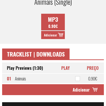
Animais (Single)
MP3
0.90€
Adicionar
TRACKLIST | DOWNLOADS
Play Previews (1:30)
PLAY
PREÇO
01
Animais
0.90€
Adicionar