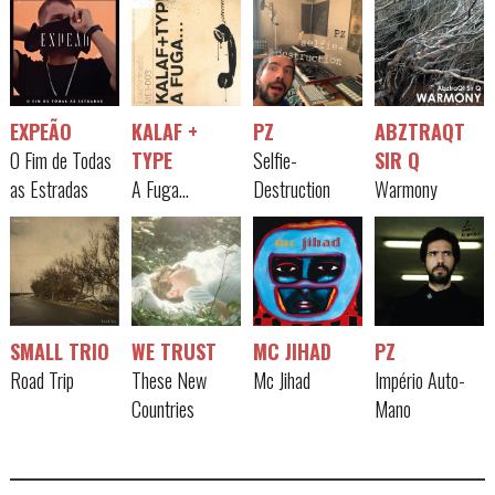
EXPEÃO
KALAF +
PZ
ABZTRAQT
O Fim de Todas
TYPE
Selfie-
SIR Q
as Estradas
A Fuga...
Destruction
Warmony
SMALL TRIO
WE TRUST
MC JIHAD
PZ
Road Trip
These New
Mc Jihad
Império Auto-
Countries
Mano