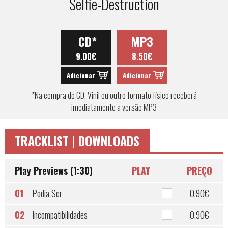
Selfie-Destruction
CD*
MP3
9.00€
8.50€
Adicionar
Adicionar
*Na compra do CD, Vinil ou outro formato físico receberá
imediatamente a versão MP3
TRACKLIST | DOWNLOADS
Play Previews (1:30)
PLAY
PREÇO
01
Podia Ser
0.90€
02
Incompatibilidades
0.90€