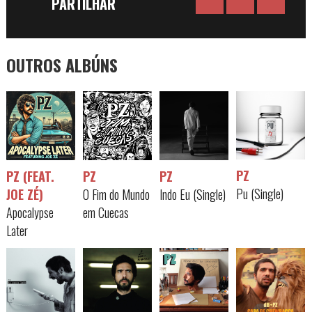
PARTILHAR
OUTROS ALBÚNS
PZ
PZ (FEAT.
PZ
PZ
Pu (Single)
JOE ZÉ)
O Fim do Mundo
Indo Eu (Single)
Apocalypse
em Cuecas
Later