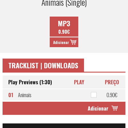
Animais (Single)
MP3
0.90€
Adicionar
TRACKLIST | DOWNLOADS
Play Previews (1:30)
PLAY
PREÇO
01
Animais
0.90€
Adicionar