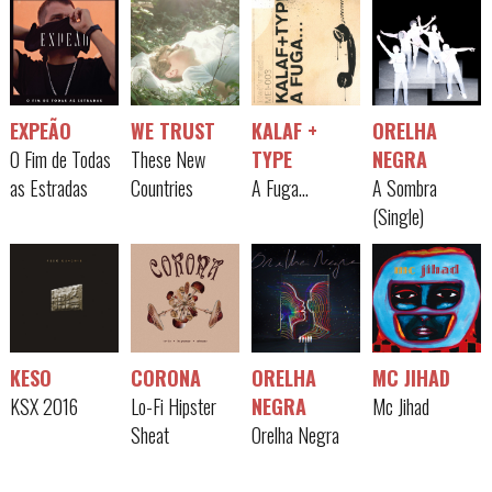
EXPEÃO
WE TRUST
KALAF +
ORELHA
O Fim de Todas
These New
TYPE
NEGRA
as Estradas
Countries
A Fuga...
A Sombra
(Single)
KESO
CORONA
ORELHA
MC JIHAD
KSX 2016
Lo-Fi Hipster
NEGRA
Mc Jihad
Sheat
Orelha Negra