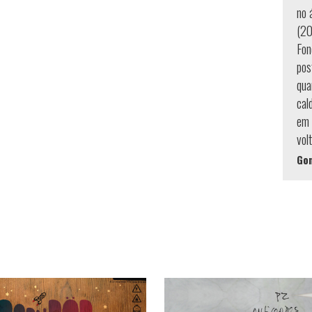
no 
(20
Fon
pos
qua
cal
em 
vol
Gon