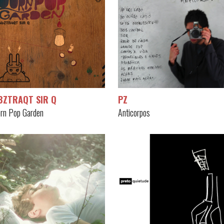
BZTRAQT SIR Q
PZ
rn Pop Garden
Anticorpos