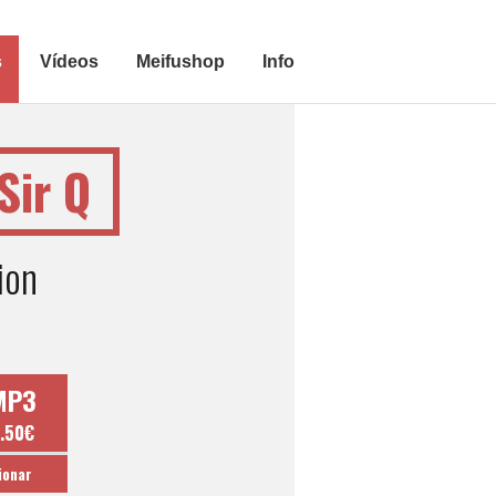
s
Vídeos
Meifushop
Info
Sir Q
ion
MP3
.50€
ionar