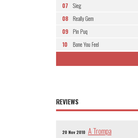
07
Sieg
08
Really Gem
09
Pin Puq
10
Bone You Feel
REVIEWS
A Trompa
20 Nov 2010