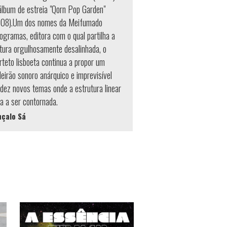
álbum de estreia "Qorn Pop Garden"
08).Um dos nomes da Meifumado
ogramas, editora com o qual partilha a
tura orgulhosamente desalinhada, o
rteto lisboeta continua a propor um
deirão sonoro anárquico e imprevisível
dez novos temas onde a estrutura linear
ta a ser contornada.
çalo Sá