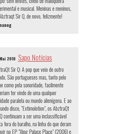
po: sem limites, cheio de maluqueira
erimental e musical. Meninas e meninos,
Abztraqt Sir Q, de novo, felizmente!
rnanog
Sapo Notícias
Mai 2010
traQt Sir Q: A pop que veio de outro
do. São portugueses mas, tanto pelo
e como pela sonoridade, facilmente
eriam ter vindo de uma qualquer
lidade paralela ou mundo alienígena. E ao
undo disco, "Extimolotion", os AbztraQt
 Q continuam a ser uma inclassificável
ta fora do baralho, na linha do que deram
uvir no EP "Xing Palace Place" (2006) e