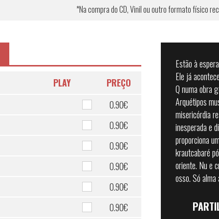
*Na compra do CD, Vinil ou outro formato físico 
Estão à esper
Ele já acontec
PLAY
PREÇO
Q numa obra g
Arquétipos mus
0.90€
misericórdia r
0.90€
inesperada e d
proporciona u
0.90€
krautcabaré pós
oriente. Nu e 
0.90€
osso. Só alma 
0.90€
PARTI
0.90€