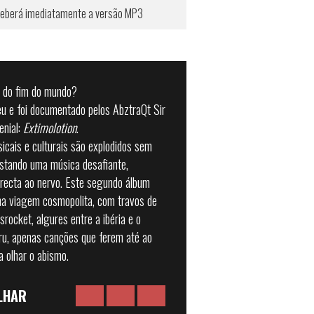
receberá imediatamente a versão MP3
a do fim do mundo?
eu e foi documentado pelos AbztraQt Sir
enial:
Extimolotion
.
icais e culturais são explodidos sem
estando uma música desafiante,
irecta ao nervo. Este segundo álbum
ma viagem cosmopolita, com travos de
rocket, algures entre a ibéria e o
cru, apenas canções que ferem até ao
a olhar o abismo.
LHAR