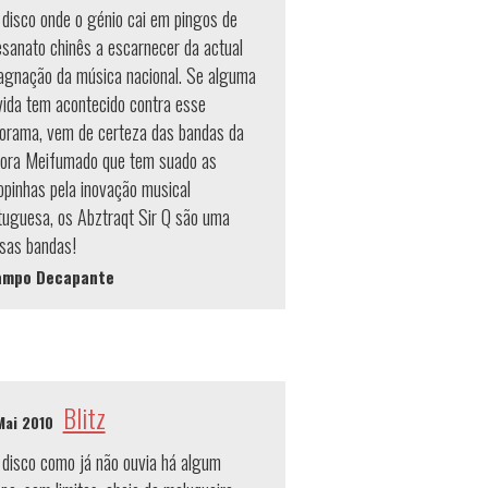
disco onde o génio cai em pingos de
esanato chinês a escarnecer da actual
agnação da música nacional. Se alguma
ida tem acontecido contra esse
orama, vem de certeza das bandas da
tora Meifumado que tem suado as
opinhas pela inovação musical
tuguesa, os Abztraqt Sir Q são uma
sas bandas!
ampo Decapante
Blitz
Mai 2010
disco como já não ouvia há algum