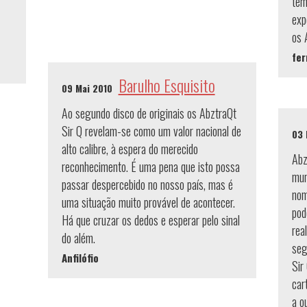
tem
exp
os 
fe
Barulho Esquisito
09 Mai 2010
Ao segundo disco de originais os AbztraQt
Sir Q revelam-se como um valor nacional de
03 
alto calibre, à espera do merecido
Abz
reconhecimento. É uma pena que isto possa
mun
passar despercebido no nosso país, mas é
nom
uma situação muito provável de acontecer.
pod
Há que cruzar os dedos e esperar pelo sinal
rea
do além.
seg
Anfilófio
Sir
car
a o