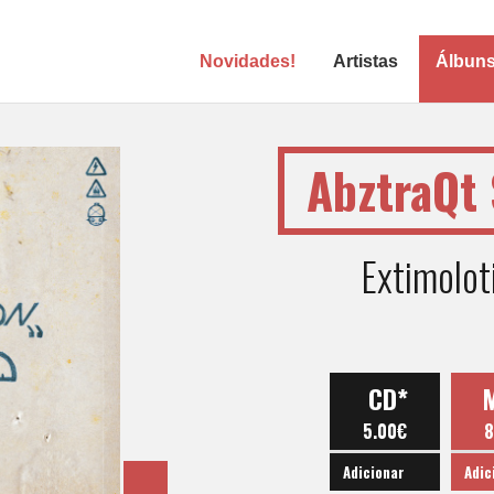
Novidades!
Artistas
Álbun
AbztraQt 
Extimolot
CD*
5.00€
8
Adicionar
Adic