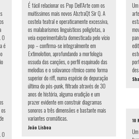
É fácil relacionar os Pop Dell’Arte com os
Um 
as
muitíssimos mais novos AbztraQt Sir Q. A
art
os
costela teatral e operaticamente excessiva,
est
a
os malabarismos linguísticos poliglotas, a
mov
. O
veia experimentalista domesticada pelo vício
pan
a é
pop – confirma-se integralmente em
edi
ão
Extimolotion, aprofundando a morfologia
est
io
ossuda das canções, o perfil esquinado das
por
melodias e o solavanco rítmico como forma
des
superior do riff, numa espécie de depuração
Sh
última do pós-punk, filtrado através de 30
anos de história, alguma erudição e um
os
prazer evidente em construir diagramas
 os
sonoros a três dimensões e bastante mais
de
variantes cromáticas.
10 
João Lisboa
Um 
. O